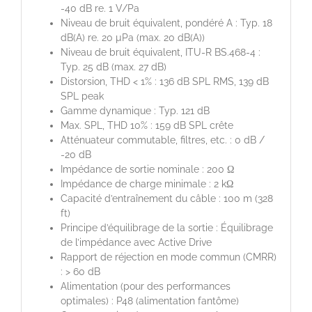
-40 dB re. 1 V/Pa
Niveau de bruit équivalent, pondéré A : Typ. 18
dB(A) re. 20 µPa (max. 20 dB(A))
Niveau de bruit équivalent, ITU-R BS.468-4 :
Typ. 25 dB (max. 27 dB)
Distorsion, THD < 1% : 136 dB SPL RMS, 139 dB
SPL peak
Gamme dynamique : Typ. 121 dB
Max. SPL, THD 10% : 159 dB SPL crête
Atténuateur commutable, filtres, etc. : 0 dB /
-20 dB
Impédance de sortie nominale : 200 Ω
Impédance de charge minimale : 2 kΩ
Capacité d’entraînement du câble : 100 m (328
ft)
Principe d’équilibrage de la sortie : Équilibrage
de l’impédance avec Active Drive
Rapport de réjection en mode commun (CMRR)
: > 60 dB
Alimentation (pour des performances
optimales) : P48 (alimentation fantôme)