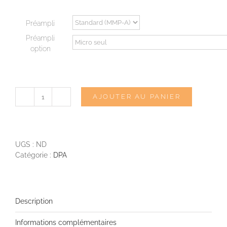
2
420,00€
Préampli
Préampli
option
AJOUTER AU PANIER
quantité
de
DPA
4015
UGS :
ND
Catégorie :
DPA
Description
Informations complémentaires