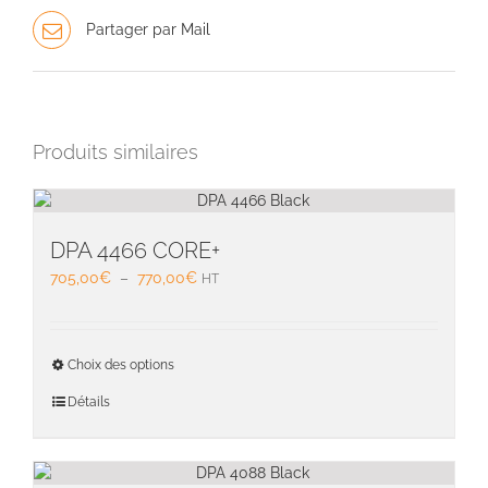
Partager par Mail
Produits similaires
DPA 4466 CORE+
Plage
705,00
€
–
770,00
€
HT
de
prix :
705,00€
Ce
Choix des options
à
produit
770,00€
a
Détails
plusieu
variati
Les