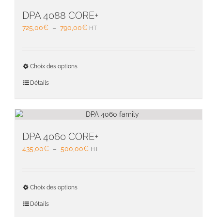
option
peuven
DPA 4088 CORE+
être
Plage
725,00
€
–
790,00
€
HT
choisie
de
sur
prix :
la
725,00€
Ce
page
Choix des options
à
produit
du
790,00€
a
Détails
produit
plusieu
variati
Les
option
peuven
DPA 4060 CORE+
être
Plage
435,00
€
–
500,00
€
HT
choisie
de
sur
prix :
la
435,00€
Ce
page
Choix des options
à
produit
du
500,00€
a
Détails
produit
plusieu