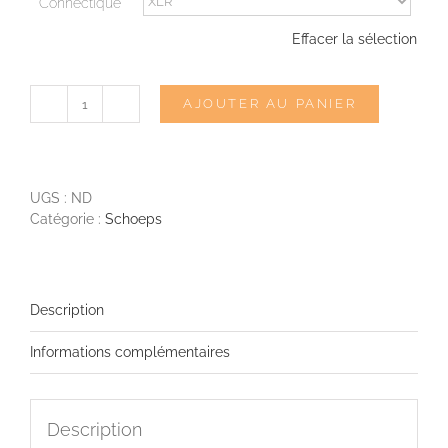
Connectique
Effacer la sélection
AJOUTER AU PANIER
quantité
de
SCHOEPS
CMC1KV
UGS :
ND
Catégorie :
Schoeps
Description
Informations complémentaires
Description