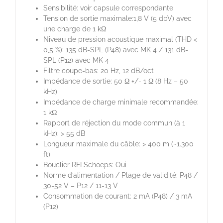
Sensibilité: voir capsule correspondante
Tension de sortie maximale:1,8 V (5 dbV) avec
une charge de 1 kΩ
Niveau de pression acoustique maximal (THD <
0,5 %): 135 dB-SPL (P48) avec MK 4 / 131 dB-
SPL (P12) avec MK 4
Filtre coupe-bas: 20 Hz, 12 dB/oct
Impédance de sortie: 50 Ω +/- 1 Ω (8 Hz – 50
kHz)
Impédance de charge minimale recommandée:
1 kΩ
Rapport de réjection du mode commun (à 1
kHz): > 55 dB
Longueur maximale du câble: > 400 m (~1.300
ft)
Bouclier RFI Schoeps: Oui
Norme d’alimentation / Plage de validité: P48 /
30-52 V – P12 / 11-13 V
Consommation de courant: 2 mA (P48) / 3 mA
(P12)