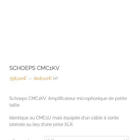
SCHOEPS CMC1KV
Plage
758,00
€
–
808,00
€
HT
de
prix :
758,00€
Schoeps CMC1KV. Amplificateur microphonique de petite
à
taille.
808,00€
Identique au CMC1U mais équipée d’un câble à sortie
latérale au lieu d’une prise XLR.