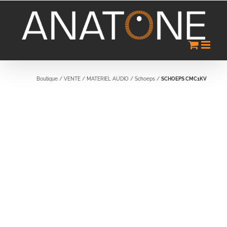
Passer
au
contenu
Boutique
/
VENTE
/
MATERIEL AUDIO
/
Schoeps
/
SCHOEPS CMC1KV