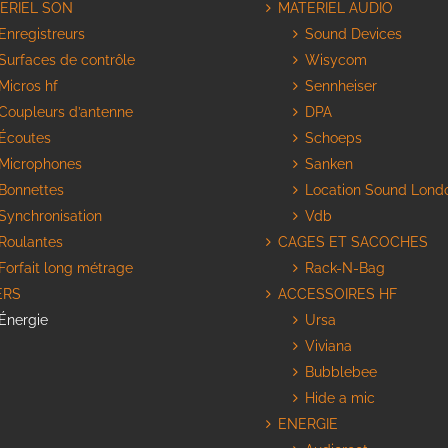
ERIEL SON
MATERIEL AUDIO
Enregistreurs
Sound Devices
Surfaces de contrôle
Wisycom
Micros hf
Sennheiser
Coupleurs d’antenne
DPA
Écoutes
Schoeps
Microphones
Sanken
Bonnettes
Location Sound Lond
Synchronisation
Vdb
Roulantes
CAGES ET SACOCHES
Forfait long métrage
Rack-N-Bag
ERS
ACCESSOIRES HF
Énergie
Ursa
Viviana
Bubblebee
Hide a mic
ENERGIE