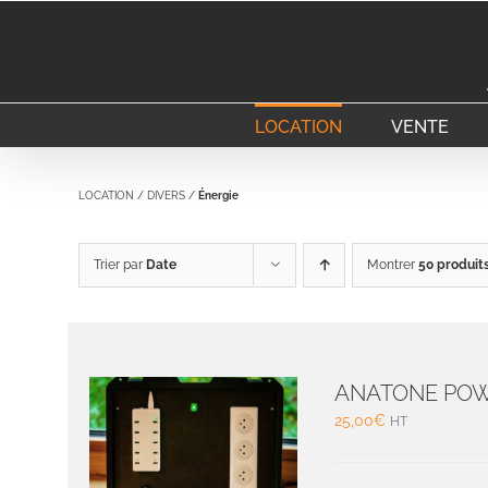
Passer
au
contenu
LOCATION
VENTE
LOCATION
/
DIVERS
/
Énergie
Trier par
Date
Montrer
50 produit
ANATONE POW
25,00
€
HT