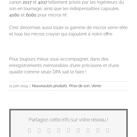
canon
2017
et
4017
tellement prisés par les ingénieurs du
son en tournage, ainsi que les indispensables capsules
4060
et
6060
pour micros hf.
C’est désormais aussi toute la gamme de micros serre-tête
et tous les micros crayon qui s’ajoutent à notre offre.
Pour toujours mieux vous accompagner, dans des
enregistrements mémorables d’une précisions et d’une
qualité comme seule DPA sait le faire !
11 juin 2024
|
Nouveautés produits
,
Prise de son
,
Vente
Partagez cette info sur votre réseau !
Facebook
X
Reddit
LinkedIn
WhatsApp
Tumblr
Pinterest
Vk
Email