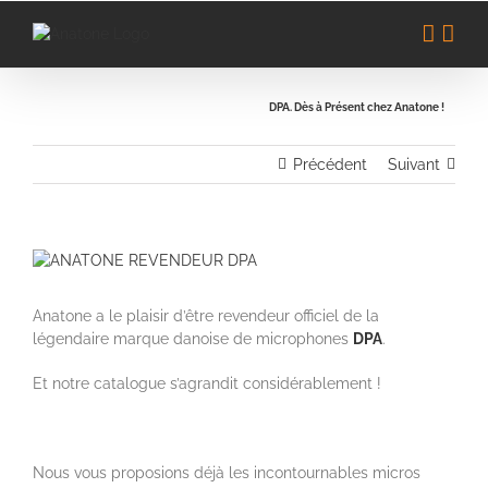
Passer
au
contenu
DPA. Dès à Présent chez Anatone !
Précédent
Suivant
Voir
l'image
agrandie
Anatone a le plaisir d’être revendeur officiel de la
légendaire marque danoise de microphones
DPA
.
Et notre catalogue s’agrandit considérablement !
Nous vous proposions déjà les incontournables micros