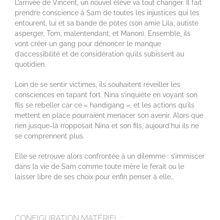
L’arrivée de Vincent, un nouvel élève va tout changer. Il fait
prendre conscience à Sam de toutes les injustices qui les
entourent, lui et sa bande de potes (son amie Lila, autiste
asperger, Tom, malentendant, et Manon). Ensemble, ils
vont créer un gang pour dénoncer le manque
d’accessibilité et de considération qu’ils subissent au
quotidien.
Loin de se sentir victimes, ils souhaitent réveiller les
consciences en tapant fort. Nina s’inquiète en voyant son
fils se rebeller car ce « handigang », et les actions qu’ils
mettent en place pourraient menacer son avenir. Alors que
rien jusque-là n’opposait Nina et son fils, aujourd’hui ils ne
se comprennent plus.
Elle se retrouve alors confrontée à un dilemme : s’immiscer
dans la vie de Sam comme toute mère le ferait ou le
laisser libre de ses choix pour enfin penser à elle…
CONFIGURATION MATÉRIEL :