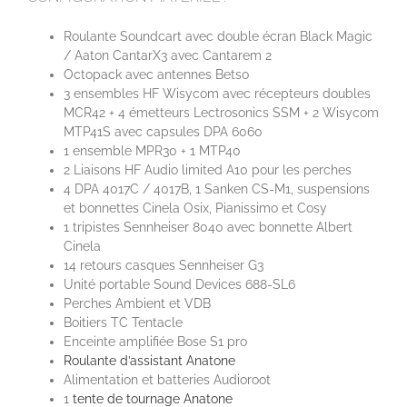
Roulante Soundcart avec double écran Black Magic
/ Aaton CantarX3 avec Cantarem 2
Octopack avec antennes Betso
3 ensembles HF Wisycom avec récepteurs doubles
MCR42 + 4 émetteurs Lectrosonics SSM + 2 Wisycom
MTP41S avec capsules DPA 6060
1 ensemble MPR30 + 1 MTP40
2 Liaisons HF Audio limited A10 pour les perches
4 DPA 4017C / 4017B, 1 Sanken CS-M1, suspensions
et bonnettes Cinela Osix, Pianissimo et Cosy
1 tripistes Sennheiser 8040 avec bonnette Albert
Cinela
14 retours casques Sennheiser G3
Unité portable Sound Devices 688-SL6
Perches Ambient et VDB
Boitiers TC Tentacle
Enceinte amplifiée Bose S1 pro
Roulante d’assistant Anatone
Alimentation et batteries Audioroot
1
tente de tournage Anatone