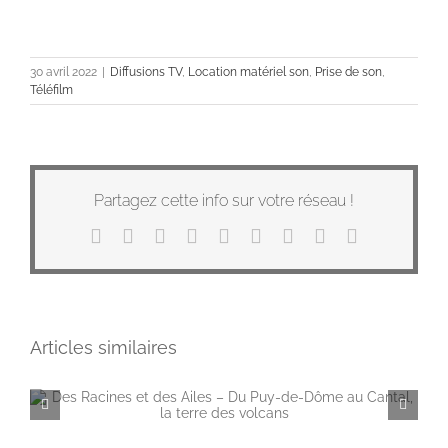
30 avril 2022
|
Diffusions TV
,
Location matériel son
,
Prise de son
,
Téléfilm
Partagez cette info sur votre réseau !
Facebook
X
Reddit
LinkedIn
WhatsApp
Tumblr
Pinterest
Vk
Email
Articles similaires
Des Racines et des Ailes – Du Puy-de-Dôme au Cantal, la terre des volcans