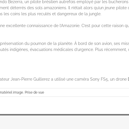
nando Bezerra, un pilote brésilien autrefois employé par les bucherons 
hement déterrés des sols amazoniens. Il n’était alors qu’un jeune pilo
s les coins les plus reculés et dangereux de la jungle.
ne excellente connaissance de l’Amazonie. C’est pour cette raison q
a préservation du poumon de la planète. À bord de son avion, ses missi
utés indigènes, évacuations médicales d’urgence. Plus récemment, c’e
rateur Jean-Pierre Guillerez a utilisé une caméra Sony FS5, un drone
matériel image
,
Prise de vue