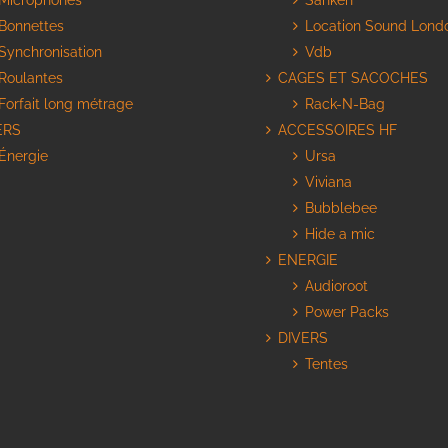
Microphones
Sanken
Bonnettes
Location Sound Lond
Synchronisation
Vdb
Roulantes
CAGES ET SACOCHES
Forfait long métrage
Rack-N-Bag
ERS
ACCESSOIRES HF
Énergie
Ursa
Viviana
Bubblebee
Hide a mic
ENERGIE
Audioroot
Power Packs
DIVERS
Tentes