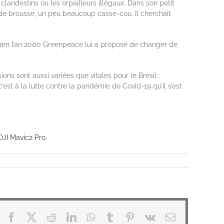
clandestins ou les orpailleurs illégaux. Dans son petit
te de brousse, un peu beaucoup casse-cou. Il cherchait
u’en l’an 2000 Greenpeace lui a proposé de changer de
ons sont aussi variées que vitales pour le Brésil :
st à la lutte contre la pandémie de Covid-19 qu’il s’est
DJI Mavic2 Pro.
Facebook
X
Reddit
LinkedIn
WhatsApp
Tumblr
Pinterest
Vk
Email