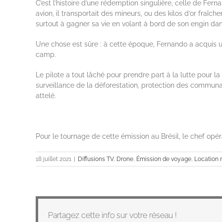
C’est l’histoire d’une rédemption singulière, celle de Fer
avion, il transportait des mineurs, ou des kilos d’or fraîc
surtout à gagner sa vie en volant à bord de son engin dan
Une chose est sûre : à cette époque, Fernando a acquis u
camp.
Le pilote a tout lâché pour prendre part à la lutte pour l
surveillance de la déforestation, protection des communa
attelé.
Pour le tournage de cette émission au Brésil, le chef opé
18 juillet 2021
|
Diffusions TV
,
Drone
,
Émission de voyage
,
Location 
Partagez cette info sur votre réseau !