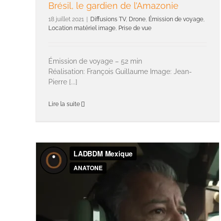
Brésil, le gardien de l’Amazonie
18 juillet 2021
|
Diffusions TV
,
Drone
,
Émission de voyage
,
Location matériel image
,
Prise de vue
Émission de voyage – 52 min
Réalisation: François Guillaume Image: Jean-
Pierre [...]
Lire la suite