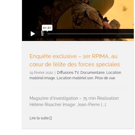
Enquête exclusive – 1er RPIMA, au
cœur de l’élite des forces spéciales
19 février 2022
|
Diffusions TV
,
Documentaire
,
Location
matériel image
,
Location matériel son
,
Prise de vue
Magazine d'investigation – 75 min Réalisation:
Hélène Risacher Image: Jean-Pierre [...]
Lire la suite