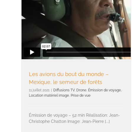
Les avions du bout du monde –
Mexique, le semeur de forêts
11 juillet 2021
|
Diffusions TV
,
Drone
,
Émission de voyage
,
Location matériel image
,
Prise de vue
Émission de voyage – 52 min Réalisation: Jean-
Christophe Chatton Image: Jean-Pierre [...]