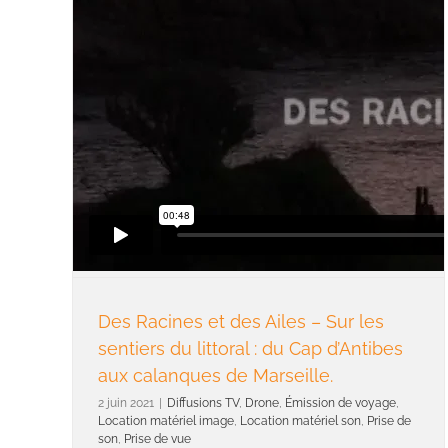
Des Racines et des Ailes – Sur les
sentiers du littoral : du Cap d’Antibes
aux calanques de Marseille.
2 juin 2021
|
Diffusions TV
,
Drone
,
Émission de voyage
,
Location matériel image
,
Location matériel son
,
Prise de
son
,
Prise de vue