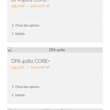
être
Plage
435,00
€
–
500,00
€
HT
choisie
de
sur
prix :
la
435,00€
Ce
page
Choix des options
à
produit
du
500,00€
a
Détails
produit
plusieu
variati
Les
option
peuven
DPA 4080 CORE+
être
Plage
535,00
€
–
600,00
€
HT
choisie
de
sur
prix :
la
535,00€
Ce
page
Choix des options
à
produit
du
600,00€
a
Détails
produit
plusieu
variati