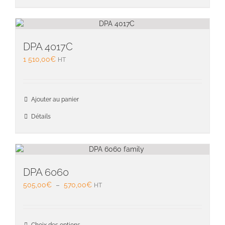
DPA 4017C
1 510,00
€
HT
Ajouter au panier
Détails
DPA 6060
Plage
505,00
€
–
570,00
€
HT
de
prix :
505,00€
Ce