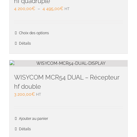
hf quadruple
Plage
4 200,00
€
–
4 495,00
€
HT
de
prix :
4
Ce
Choix des options
200,00€
produit
à
a
Détails
4
plusieu
495,00€
variati
Les
option
peuven
WISYCOM MCR54 DUAL – Récepteur
être
hf double
choisie
3 200,00
€
HT
sur
la
page
du
Ajouter au panier
produit
Détails