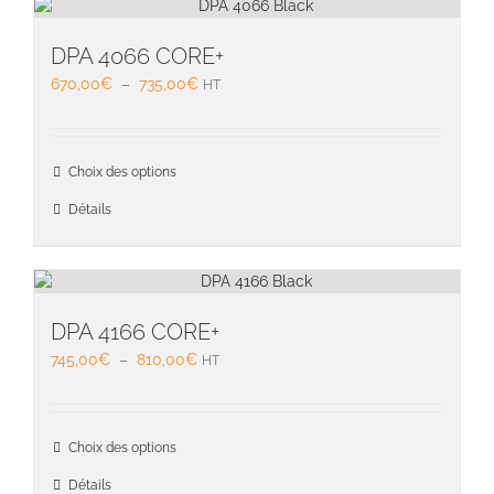
Les
option
peuven
DPA 4066 CORE+
être
Plage
670,00
€
–
735,00
€
HT
choisie
de
sur
prix :
la
670,00€
Ce
page
Choix des options
à
produit
du
735,00€
a
Détails
produit
plusieu
variati
Les
option
peuven
DPA 4166 CORE+
être
Plage
745,00
€
–
810,00
€
HT
choisie
de
sur
prix :
la
745,00€
Ce
page
Choix des options
à
produit
du
810,00€
a
Détails
produit