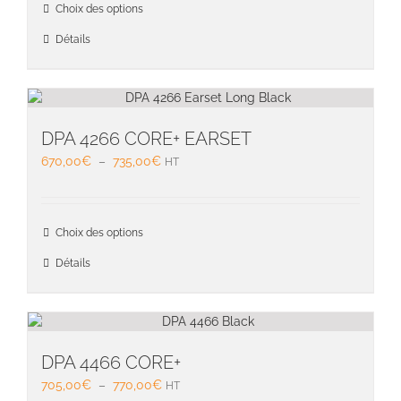
Ce
page
Choix des options
à
produit
du
770,00€
a
Détails
produit
plusieu
variati
Les
option
peuven
DPA 4266 CORE+ EARSET
être
Plage
670,00
€
–
735,00
€
HT
choisie
de
sur
prix :
la
670,00€
Ce
page
Choix des options
à
produit
du
735,00€
a
Détails
produit
plusieu
variati
Les
option
peuven
DPA 4466 CORE+
être
Plage
705,00
€
–
770,00
€
HT
choisie