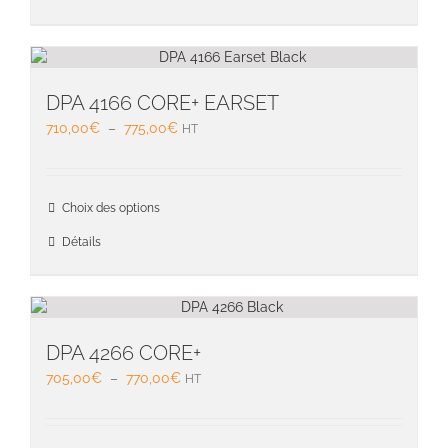
plusieu
variati
Les
option
peuven
DPA 4166 CORE+ EARSET
être
Plage
710,00
€
–
775,00
€
HT
choisie
de
sur
prix :
la
710,00€
Ce
page
Choix des options
à
produit
du
775,00€
a
Détails
produit
plusieu
variati
Les
option
peuven
DPA 4266 CORE+
être
Plage
705,00
€
–
770,00
€
HT
choisie
de
sur
prix :
la
705,00€