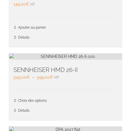
être
149,00
€
HT
choisie
sur
la
page
Ajouter au panier
du
Détails
produit
SENNHEISER HMD 26-II
Plage
549,00
€
–
599,00
€
HT
de
prix :
549,00€
Ce
Choix des options
à
produit
599,00€
a
Détails
plusieu
variati
Les