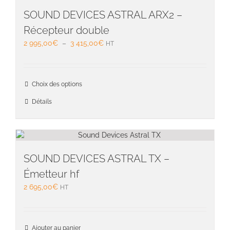
SOUND DEVICES ASTRAL ARX2 –
Récepteur double
Plage
2 995,00
€
–
3 415,00
€
HT
de
prix :
2
Ce
Choix des options
995,00€
produit
à
a
Détails
3
plusieu
415,00€
variati
Les
option
peuven
SOUND DEVICES ASTRAL TX –
être
Émetteur hf
choisie
2 695,00
€
HT
sur
la
page
du
Ajouter au panier