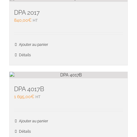
option
peuven
DPA 2017
être
840,00
€
HT
choisie
sur
la
page
Ajouter au panier
du
Détails
produit
DPA 4017B
1 695,00
€
HT
Ajouter au panier
Détails