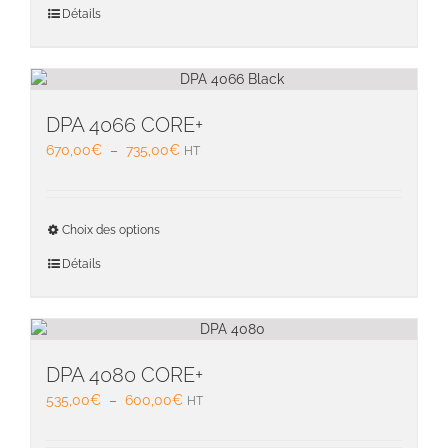
500,00€
a
Détails
produit
plusieu
variati
Les
option
peuven
DPA 4066 CORE+
être
Plage
670,00
€
–
735,00
€
HT
choisie
de
sur
prix :
la
670,00€
Ce
page
Choix des options
à
produit
du
735,00€
a
Détails
produit
plusieu
variati
Les
option
peuven
DPA 4080 CORE+
être
Plage
535,00
€
–
600,00
€
HT
choisie
de
sur
prix :