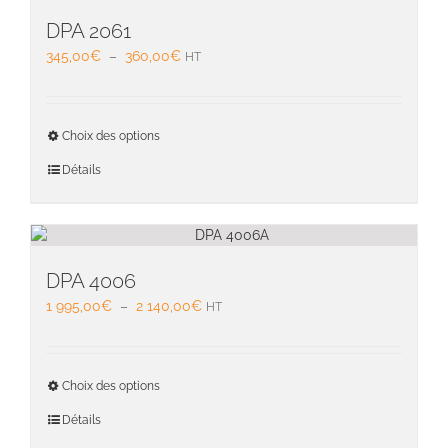
DPA 2061
Plage
345,00
€
–
360,00
€
HT
de
prix :
345,00€
Ce
Choix des options
à
produit
360,00€
a
Détails
plusieu
variati
Les
option
peuven
DPA 4006
être
Plage
1 995,00
€
–
2 140,00
€
HT
choisie
de
sur
prix :
la
1
Ce
page
Choix des options
995,00€
produit
du
à
a
Détails
produit
2
plusieu