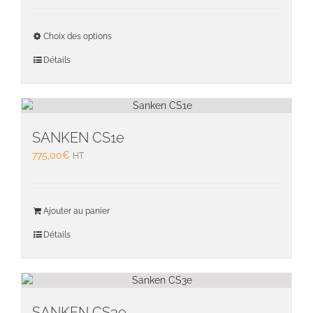
Ce
Choix des options
produit
a
Détails
plusieu
variati
Les
option
peuven
SANKEN CS1e
être
775,00
€
HT
choisie
sur
la
page
Ajouter au panier
du
Détails
produit
SANKEN CS3e