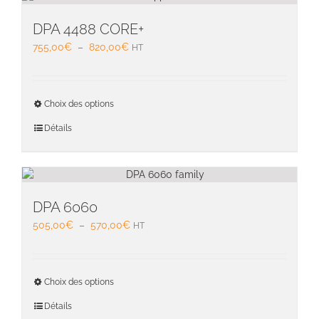
option
peuven
DPA 4488 CORE+
être
Plage
755,00
€
–
820,00
€
HT
choisie
de
sur
prix :
la
755,00€
Ce
page
Choix des options
à
produit
du
820,00€
a
Détails
produit
plusieu
variati
Les
option
peuven
DPA 6060
être
Plage
505,00
€
–
570,00
€
HT
choisie
de
sur
prix :
la
505,00€
Ce
page
Choix des options
à
produit
du
570,00€
a
Détails
produit