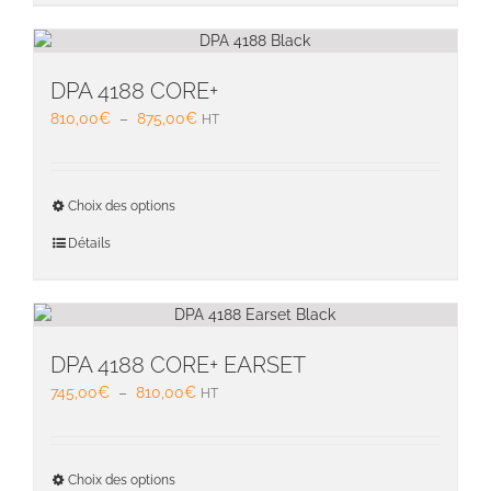
variati
Les
option
peuven
DPA 4188 CORE+
être
Plage
810,00
€
–
875,00
€
HT
choisie
de
sur
prix :
la
810,00€
Ce
page
Choix des options
à
produit
du
875,00€
a
Détails
produit
plusieu
variati
Les
option
peuven
DPA 4188 CORE+ EARSET
être
Plage
745,00
€
–
810,00
€
HT
choisie
de
sur
prix :
la
745,00€
Ce
page
Choix des options
à