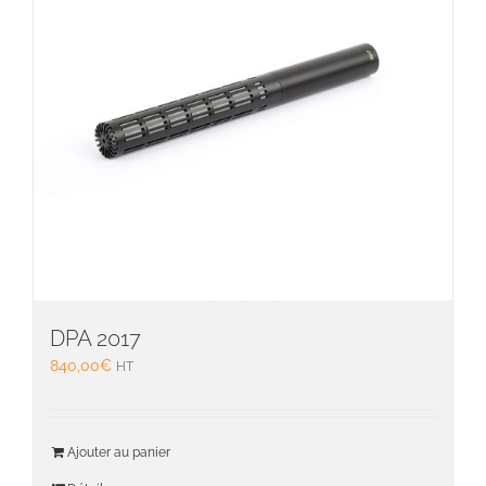
sur
la
page
du
produit
DPA 2017
840,00
€
HT
Ajouter au panier