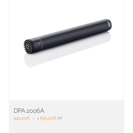
DPA 2006A
Plage
925,00
€
–
1 675,00
€
HT
de
prix :