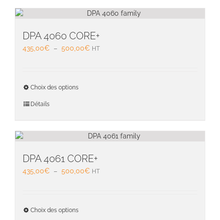
DPA 4060 CORE+
Plage
435,00
€
–
500,00
€
HT
de
prix :
435,00€
Ce
Choix des options
à
produit
500,00€
a
Détails
plusieu
variati
Les
option
peuven
DPA 4061 CORE+
être
Plage
435,00
€
–
500,00
€
HT
choisie
de
sur
prix :
la
435,00€
Ce
page
Choix des options
à
produit
du