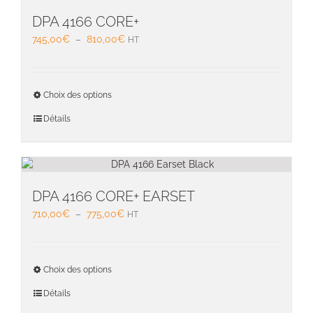
option
peuven
DPA 4166 CORE+
être
Plage
745,00
€
–
810,00
€
HT
choisie
de
sur
prix :
la
745,00€
Ce
page
Choix des options
à
produit
du
810,00€
a
Détails
produit
plusieu
variati
Les
option
peuven
DPA 4166 CORE+ EARSET
être
Plage
710,00
€
–
775,00
€
HT
choisie
de
sur
prix :
la
710,00€
Ce
page
Choix des options
à
produit
du
775,00€
a
Détails
produit
plusieu