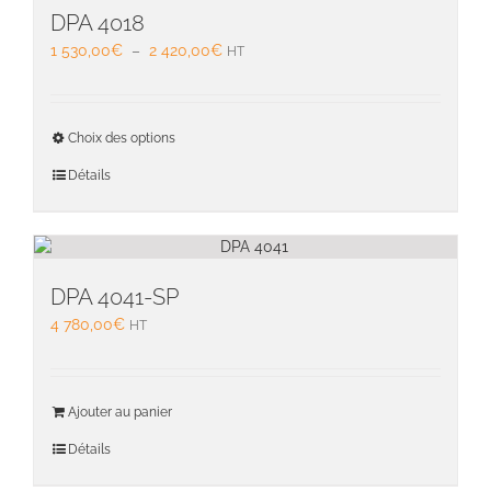
DPA 4018
Plage
1 530,00
€
–
2 420,00
€
HT
de
prix :
1
Ce
Choix des options
530,00€
produit
à
a
Détails
2
plusieu
420,00€
variati
Les
option
peuven
DPA 4041-SP
être
4 780,00
€
HT
choisie
sur
la
page
Ajouter au panier
du
Détails
produit