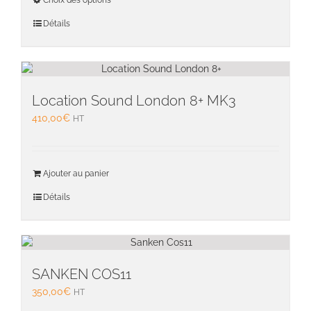
Choix des options
à
produit
du
840,00€
a
Détails
produit
plusieu
variati
Les
option
peuven
Location Sound London 8+ MK3
être
410,00
€
HT
choisie
sur
la
page
Ajouter au panier
du
Détails
produit
SANKEN COS11
350,00
€
HT