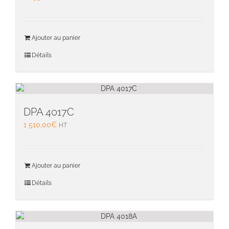
choisie
sur
la
page
Ajouter au panier
du
Détails
produit
DPA 4017C
1 510,00
€
HT
Ajouter au panier
Détails