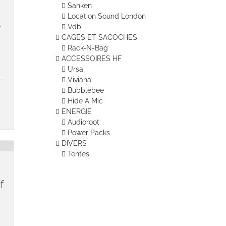
Sanken
Location Sound London
r
Vdb
CAGES ET SACOCHES
Rack-N-Bag
ACCESSOIRES HF
Ursa
Viviana
Bubblebee
Hide A Mic
ENERGIE
Audioroot
Power Packs
DIVERS
Tentes
f