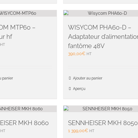
variations.
Les
options
peuvent
OM MTP60 –
WISYCOM PHA60-D –
être
r hf
Adaptateur d’alimentatio
choisies
fantôme 48V
HT
sur
la
390,00
€
HT
page
du
produit
u panier
Ajouter au panier
Aperçu
EISER MKH 8060
SENNHEISER MKH 8050
1 399,00
€
HT
HT