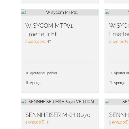
WISYCOM MTP61 –
WISYC
Émetteur hf
Émetteu
2 400,00
€
2 120,00
€
HT
Ajouter au panier
Ajouter a
Aperçu
Aperçu
SENNHEISER MKH 8070
SENNH
1 699,00
€
1 599,00
€
HT