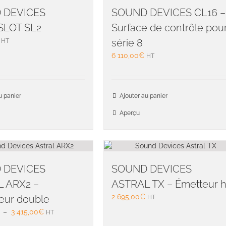
 DEVICES
SOUND DEVICES CL16 –
SLOT SL2
Surface de contrôle pou
série 8
HT
6 110,00
€
HT
u panier
Ajouter au panier
Aperçu
 DEVICES
SOUND DEVICES
 ARX2 –
ASTRAL TX – Émetteur h
2 695,00
€
eur double
HT
Plage
–
3 415,00
€
HT
de