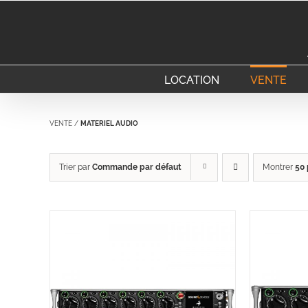
Passer
au
contenu
LOCATION
VENTE
VENTE
/
MATERIEL AUDIO
Trier par
Commande par défaut
Montrer
50 