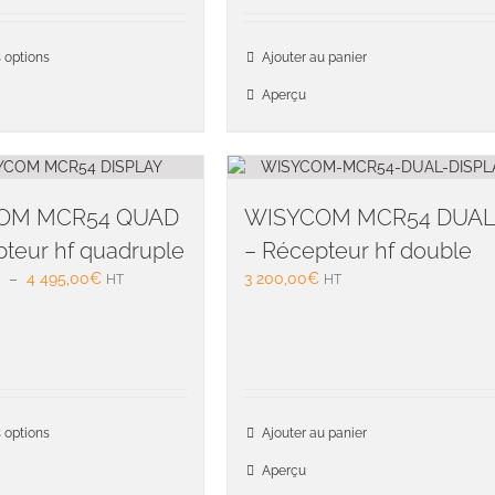
prix :
2
Ce
 options
Ajouter au panier
995,00€
produit
à
a
Aperçu
3
plusieurs
415,00€
variations.
Les
options
peuvent
OM MCR54 QUAD
WISYCOM MCR54 DUA
être
teur hf quadruple
– Récepteur hf double
choisies
Plage
–
4 495,00
€
3 200,00
€
HT
sur
HT
de
la
prix :
page
4
du
200,00€
produit
à
4
Ce
 options
Ajouter au panier
495,00€
produit
a
Aperçu
plusieurs